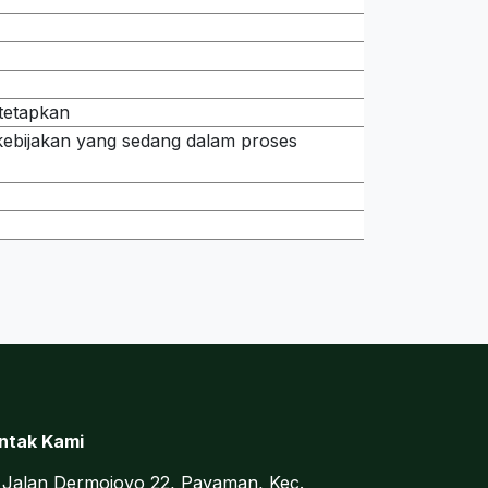
tetapkan
ebijakan yang sedang dalam proses
ntak Kami
Jalan Dermojoyo 22, Payaman, Kec.