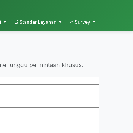
i
Standar Layanan
Survey
us menunggu permintaan khusus.