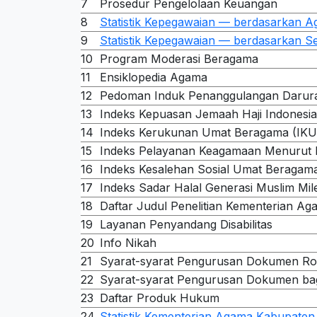
7
Prosedur Pengelolaan Keuangan
8
Statistik Kepegawaian — berdasarkan Ag
9
Statistik Kepegawaian — berdasarkan S
10
Program Moderasi Beragama
11
Ensiklopedia Agama
12
Pedoman Induk Penanggulangan Darura
13
Indeks Kepuasan Jemaah Haji Indonesia
14
Indeks Kerukunan Umat Beragama (IKU
15
Indeks Pelayanan Keagamaan Menurut
16
Indeks Kesalehan Sosial Umat Beragam
17
Indeks Sadar Halal Generasi Muslim Mile
18
Daftar Judul Penelitian Kementerian Ag
19
Layanan Penyandang Disabilitas
20
Info Nikah
21
Syarat-syarat Pengurusan Dokumen Ro
22
Syarat-syarat Pengurusan Dokumen bag
23
Daftar Produk Hukum
24
Statistik Kementerian Agama Kabupaten